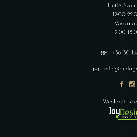
Hétfő-Szom
12:00-22:
Vasárnap
12:00-18:
+36 30 19
info@budago
Weoldalt készí