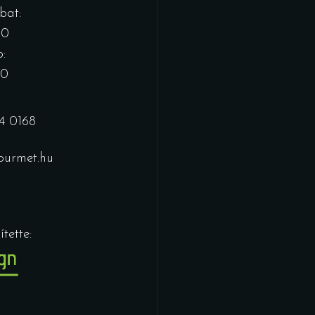
bat:
00
:
00
4 0168
urmet.hu
tette: