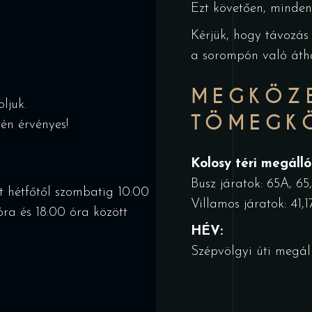
Ezt követően, minden
Kérjük, hogy távozás 
a sorompón való áthaj
MEGKÖZE
ljuk.
TÖMEGKÖ
tén érvényes!
Kolosy téri megálló
Busz járatok: 65A, 65, 
st hétfőtől szombatig 10:00
Villamos járatok: 41,1
óra és 18:00 óra között
HÉV:
Szépvölgyi úti megál