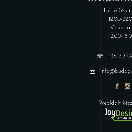
Hétfő-Szom
12:00-22:
Vasárnap
12:00-18:
+36 30 19
info@budago
Weoldalt készí