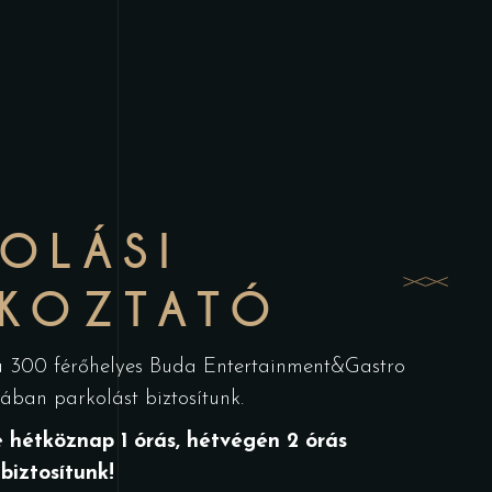
OLÁSI
ÉKOZTATÓ
 a 300 férőhelyes Buda Entertainment&Gastro
ában parkolást biztosítunk.
 hétköznap 1 órás, hétvégén 2 órás
biztosítunk!