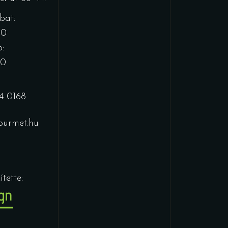
bat:
00
:
00
4 0168
urmet.hu
tette: