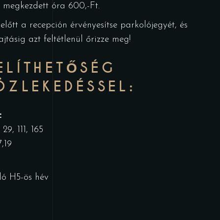
 megkezdett óra 600,-Ft.
előtt a recepción érvényesítse parkolójegyét, és
tásig azt feltétlenül őrizze meg!
LÍTHETŐSÉG
ZLEKEDÉSSEL:
:
29, 111, 165
7,19
ló H5-ös hév