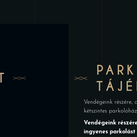
PARK
T
TÁJ
Vendégeink részére,
kétszintes parkolóház
Vendégeink részére
ingyenes parkolást 