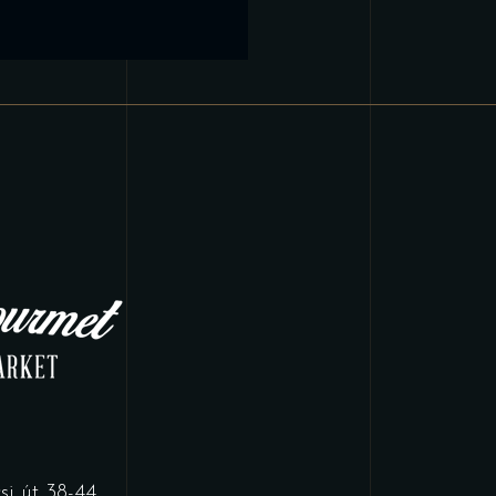
i út 38-44.