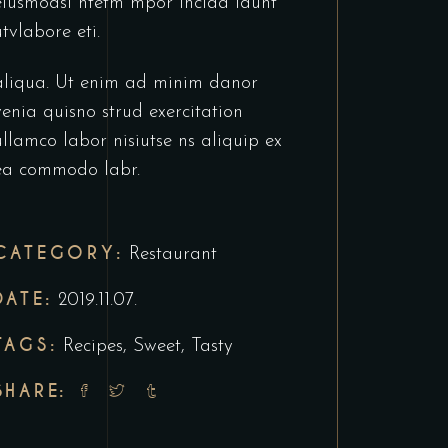
eiusmodsl ntetm mpor incida idunt
utvlabore eti.
aliqua. Ut enim ad minim danor
venia quisno strud exercitation
ullamco labor nisiutse ns aliquip ex
ea commodo labr.
CATEGORY:
Restaurant
DATE:
2019.11.07.
TAGS:
Recipes
,
Sweet
,
Tasty
SHARE: