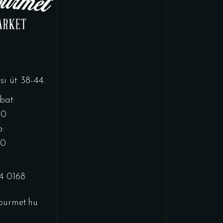
i út 38-44.
bat:
00
:
00
4 0168
urmet.hu