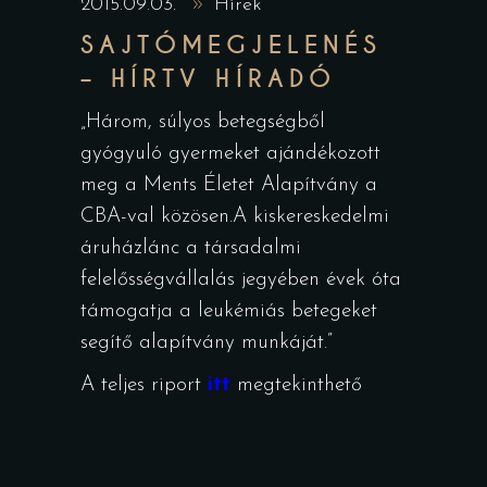
2015.09.03.
Hírek
SAJTÓMEGJELENÉS
– HÍRTV HÍRADÓ
„Három, súlyos betegségből
gyógyuló gyermeket ajándékozott
meg a Ments Életet Alapítvány a
CBA-val közösen.A kiskereskedelmi
áruházlánc a társadalmi
felelősségvállalás jegyében évek óta
támogatja a leukémiás betegeket
segítő alapítvány munkáját.”
A teljes riport
itt
megtekinthető