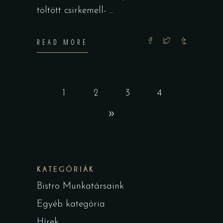
töltött csirkemell-
READ MORE
1
2
3
4
KATEGÓRIÁK
Bistro Munkatársaink
Egyéb kategória
Hírek