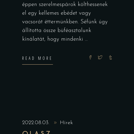
éppen szerelmespárok költhessenek
el egy kellemes ebédet vagy
vacsorát éttermünkben. Séfünk úgy
állította össze büféasztalunk
kínálatát, hogy mindenki
READ MORE
2022.08.03.
Hírek
OLASZ