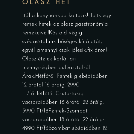
OLASZ HÉT
Itália konyhánkba költözik! Tölts egy
remek hetek az olasz gasztronómia
remekeivel!Kóstold végig
svédasztalunk bőséges kínálatát,
egyél amennyi csak jólesik,fix áron!
Olasz ételek korlátlan
mennyiségben büféasztalról.
Árak:Hétfőtől Péntekig ebédidőben
12 órától 16 óráig: 2990
Ft/főHétfőtől Csütörtökig
vacsoraidőben 18 órától 22 óráig:
3990 Ft/főPéntek-Szombat
vacsoraidőben 18 órától 22 óráig:
4990 Ft/főSzombat ebédidőben 12