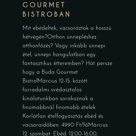
GOURMET
BISTROBAN
Mit ebédeltek, vacsoráztok a hosszú
hétvégén?Otthon ünnepléshez
otthonfőzés? Vagy inkább ünnepi
étel, ünnepi hangulatban egy
fantasztikus étteremben? Hát persze
hogy a Buda Gourmet
Bistro!Március 12-15. között
forradalmi svédasztalos
kínálatunkban sorakoznak a
finomabbnál finomabb ételek.
Korlátlan ételfogyasztás ebéd és
vacsoraidőben: 4990 Ft/főMárcius
12. szombat: Ebéd: 12:00-16:00;