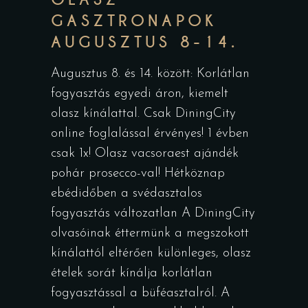
GASZTRONAPOK
AUGUSZTUS 8-14.
Augusztus 8. és 14. között: Korlátlan
fogyasztás egyedi áron, kiemelt
olasz kínálattal. Csak DiningCity
online foglalással érvényes! 1 évben
csak 1x! Olasz vacsoraest ajándék
pohár prosecco-val! Hétköznap
ebédidőben a svédasztalos
fogyasztás változatlan A DiningCity
olvasóinak éttermünk a megszokott
kínálattól eltérően különleges, olasz
ételek sorát kínálja korlátlan
fogyasztással a büféasztalról. A