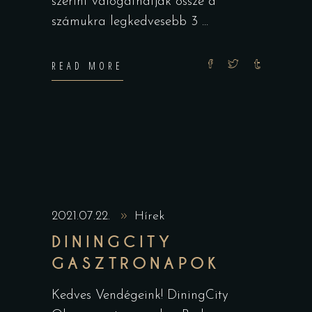
szerint válogathatják össze a
számukra legkedvesebb 3
READ MORE
2021.07.22.
Hírek
DININGCITY
GASZTRONAPOK
Kedves Vendégeink! DiningCity