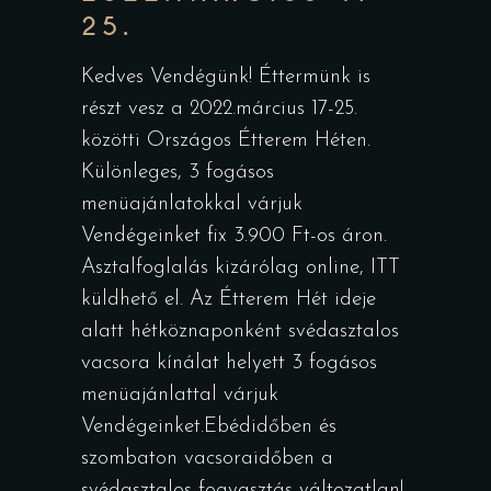
25.
Kedves Vendégünk! Éttermünk is
részt vesz a 2022.március 17-25.
közötti Országos Étterem Héten.
Különleges, 3 fogásos
menüajánlatokkal várjuk
Vendégeinket fix 3.900 Ft-os áron.
Asztalfoglalás kizárólag online, ITT
küldhető el. Az Étterem Hét ideje
alatt hétköznaponként svédasztalos
vacsora kínálat helyett 3 fogásos
menüajánlattal várjuk
Vendégeinket.Ebédidőben és
szombaton vacsoraidőben a
svédasztalos fogyasztás változatlan!