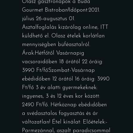
Olasz gasztronapok a Buda
Gourmet Bistroban!Időpont:2021.
július 26-augusztus 01.
Asztalfoglalás kizárólag online, ITT
küldhető el. Olasz ételek korlátlan
mennyiségben büféasztalról.
Árak:Hétfőtől Vasárnapig
vacsoraidőben 18 órától 22 óráig:
3990 Ft/főSzombat-Vasárnap
ebédidőben 12 órától 16 óráig: 3990
Ft/fő 3 év alatti gyermekeknek:
ingyenes, 3 és 12 éves kor között:
2490 Ft/fő. Hétköznap ebédidőben
a svédasztalos fogyasztás és ár
változatlan! Étel kínálat: Előételek:-
Parmezánnal, aszalt paradicsommal