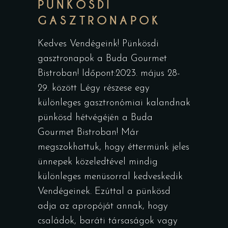
PÜNKÖSDI
GASZTRONAPOK
Kedves Vendégeink! Pünkösdi
gasztronapok a Buda Gourmet
Bistroban! Időpont:2023. május 28-
29. között Légy részese egy
különleges gasztronómiai kalandnak
pünkösd hétvégéjén a Buda
Gourmet Bistroban! Már
megszokhattuk, hogy éttermünk jeles
ünnepek közeledtével mindig
különleges menüsorral kedveskedik
Vendégeinek. Ezúttal a pünkösd
adja az apropóját annak, hogy
családok, baráti társaságok vagy