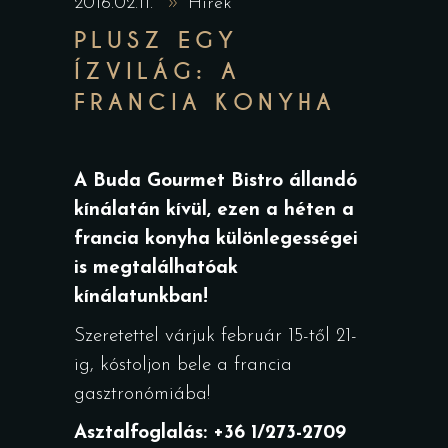
2016.02.11.
Hírek
PLUSZ EGY
ÍZVILÁG: A
FRANCIA KONYHA
A Buda Gourmet Bistro állandó
kínálatán kívül, ezen a héten a
francia konyha különlegességei
is megtalálhatóak
kínálatunkban!
Szeretettel várjuk február 15-től 21-
ig, kóstoljon bele a francia
gasztronómiába!
Asztalfoglalás: +36 1/273-2709