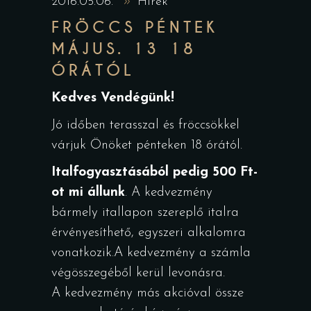
2016.05.06.
Hírek
FRÖCCS PÉNTEK
MÁJUS. 13 18
ÓRÁTÓL
Kedves Vendégünk!
Jó időben terasszal és fröccsökkel
várjuk Önöket pénteken 18 órától.
Italfogyasztásából pedig 500 Ft-
ot mi állunk
. A kedvezmény
bármely itallapon szereplő italra
érvényesíthető, egyszeri alkalomra
vonatkozik.A kedvezmény a számla
végösszegéből kerül levonásra.
A kedvezmény más akcióval össze