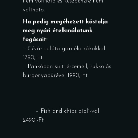
nem vonható és készpénzre nem
váltható.
Ha pedig megéhezett kóstolja
meg nyári ételkínálatunk
fogásait:
– Cézár saláta garnéla rákokkal
1790,-Ft
– Pankóban sült jércemell, rukkolás
burgonyapürével 1990,-Ft
– Fish and chips aioli-val
2490,-Ft