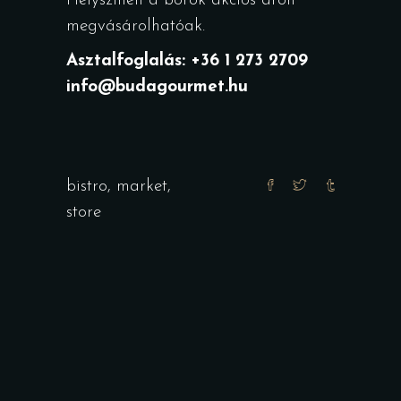
Helyszínen a borok akciós áron
megvásárolhatóak.
Asztalfoglalás: +36 1 273 2709
info@budagourmet.hu
bistro
,
market
,
store