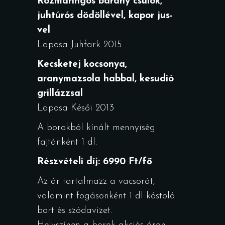
Rozmaringos bárány csülök,
juhtúrós dödöllével, kapor jus-
vel
Laposa Juhfark 2015
Kecsketej kocsonya,
aranymazsola habbal, kesudió
grillázzsal
Laposa Késői 2013
A borokból kínált mennyiség
fajtánként 1 dl.
Részvételi díj: 6990 Ft/fő
Az ár tartalmazz a vacsorát,
valamint fogásonként 1 dl kóstoló
bort és szódavizet.