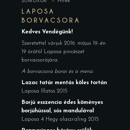
2016.05.06.
Hírek
LAPOSA
BORVACSORA
Kedves Vendégünk!
Szeretettel várjuk 2016. május 19.-én
19 órától Laposa pincészet
borvacsorájára.
A borvacsora borai és a menü:
Lazac tatár mentás köles tortán
Laposa Illatos 2015
Borjú esszencia édes köményes
borjúhússal, sós mandulával
Laposa 4 Hegy olaszrizling 2015