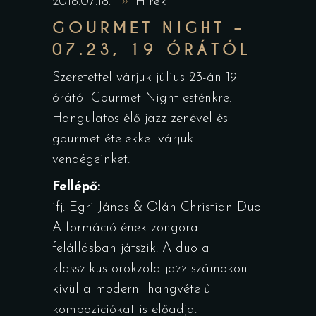
2016.07.18.
Hírek
GOURMET NIGHT –
07.23, 19 ÓRÁTÓL
Szeretettel várjuk július 23-án 19
órától Gourmet Night esténkre.
Hangulatos élő jazz zenével és
gourmet ételekkel várjuk
vendégeinket.
Fellépő:
ifj. Egri János & Oláh Christian Duo
A formáció ének-zongora
felállásban játszik. A duo a
klasszikus örökzöld jazz számokon
kívül a modern hangvételű
kompozicíókat is előadja.