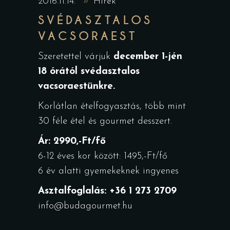
2016.11.14.
Hírek
SVÉDASZTALOS
VACSORAEST
Szeretettel várjuk
december 1-jén
18 órától svédasztalos
vacsoraestünkre.
Korlátlan ételfogyasztás, több mint
30 féle étel és gourmet desszert.
Ár: 2990,-Ft/fő
6-12 éves kor között: 1495,-Ft/fő
6 év alatti gyemekeknek ingyenes
Asztalfoglalás: +36 1 273 2709
info@budagourmet.hu