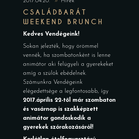
2017.04.20.
Hírek
CSALÁDBARÁT
WEEKEND BRUNCH
Kedves Vendégeink!
Sokan jelezték, hogy örömmel
vennék, ha szombatonként is lenne
animátor aki felügyeli a gyerekeket
amíg a szülök ebédelnek.
Számunkra Vendégeink
elégedettsége a legfontosabb, így
2017.április 22-től már szombaton
és vasárnap is szakképzett
animátor gondoskodik a
gyerekek szórakozásáról!