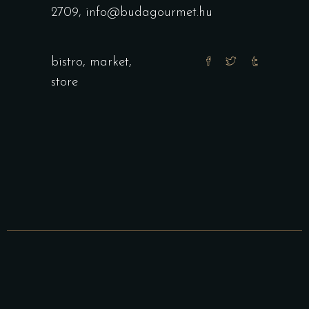
2709, info@budagourmet.hu
bistro
,
market
,
store