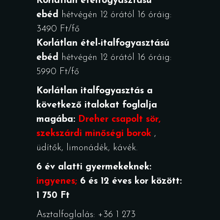
Korlátlan ételfogyasztású
ebéd
hétvégén 12 órától 16 óráig:
3490 Ft/fő
Korlátlan étel-italfogyasztású
ebéd
hétvégén 12 órától 16 óráig:
5990 Ft/fő
Korlátlan italfogyasztás a
következő italokat foglalja
magába:
Dreher csapolt sör,
szekszárdi minőségi borok
,
üdítők, limonádék, kávék.
6 év alatti gyermekeknek:
ingyenes;
6 és 12 éves kor között:
1 750 Ft
Asztalfoglalás: +36 1 273