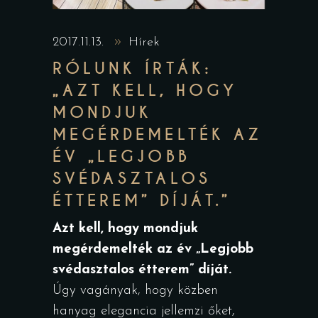
2017.11.13.
Hírek
RÓLUNK ÍRTÁK:
„AZT KELL, HOGY
MONDJUK
MEGÉRDEMELTÉK AZ
ÉV „LEGJOBB
SVÉDASZTALOS
ÉTTEREM” DÍJÁT.”
Azt kell, hogy mondjuk
megérdemelték az év „Legjobb
svédasztalos étterem” díját.
Úgy vagányak, hogy közben
hanyag elegancia jellemzi őket,