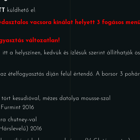
TT
küldhető el:
édasztalos vacsora kínálat helyett 3 fogásos menü
gyasztás változatlan!
itt a helyszínen, kedvük és ízlésük szerint állíthatják
z ételfogyasztás díján felül értendő. A borsor 3 pohár b
 tört kesudióval, mézes datolya mousse-szal
 Furmint 2016
ra chutney-val
Hárslevelű) 2016