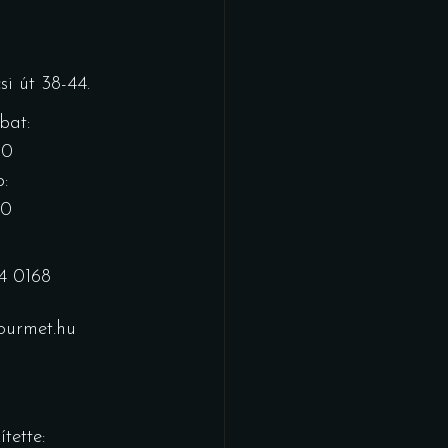
i út 38-44.
bat:
00
:
00
4 0168
urmet.hu
tette: