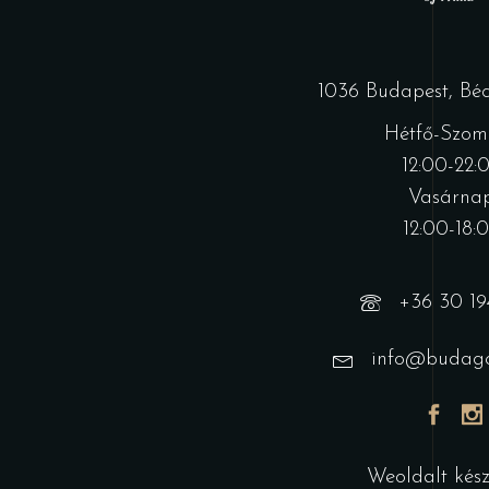
1036 Budapest, Bécs
Hétfő-Szom
12:00-22:
Vasárnap
12:00-18:
+36 30 19
info@budago
Weoldalt készí