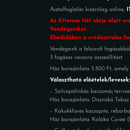
Asztalfoglalás kizárólag online,
I
Az Étterem Hét ideje alatt sv
Vendégeinket.
Ebédidőben a svédasztalos fo
Vendégeink a felsorolt fogásokból 
3 fogásos vacsora összeállítást.
Ház borajánlata 3.300 Ft, amely a
Választható előételek/levesek:
– Szilvapálinkás kacsamáj terrine
Ház borajánlata: Disznókő Tokaji
– Kakukkfüves kacsapite, rebarba
Ház borajánlata: Kaláka Cuvée (