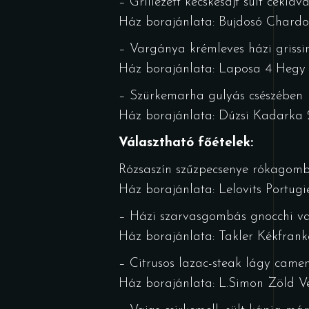
– Grillezett kecskesajt sült cékl
Ház borajánlata: Bujdosó Chard
– Vargánya krémleves házi grissi
Ház borajánlata: Laposa 4 Hegy o
– Szürkemarha gulyás csészében
Ház borajánlata: Dúzsi Kadarka 
Választható főételek:
Rózsaszín szűzpecsenye rókagombá
Ház borajánlata: Lelovits Portugi
– Házi szarvasgombás gnocchi vaj
Ház borajánlata: Takler Kékfrank
– Citrusos lazac-steak lágy camemb
Ház borajánlata: L.Simon Zöld Ve