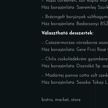
– Vajas csirkemell, sült kápia má
Ház borajánlata: Szeremley Szür
– Brézingelt borjúnyak sülthagym
Ház borajánlata: Badacsonyi BSZ
Választható desszertek:
– Császármorzsa vörösboros asza
Ház borajánlata: Gere Frici Ros
– Chilis csokoládékrém gyömbéres 
Ház borajánlata: Disznókő 5p. as
– Madártej panna cotta sült szed
Ház borajánlata: Sauska Tokaji L
bistro
,
market
,
store