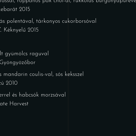
rtással, roppanós pak choi-al, rukkolás burgonyapüréve
kebarát 2015
ás polentával, tárkonyos cukorborsóval
. Kéknyelű 2015
lt gyümölcs raguval
é Gyöngyözőbor
mandarin coulis-val, sós keksszel
zú 2010
errel és habcsók morzsával
ate Harvest