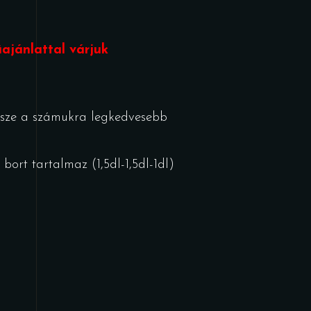
ajánlattal várjuk
 össze a számukra legkedvesebb
ort tartalmaz (1,5dl-1,5dl-1dl)