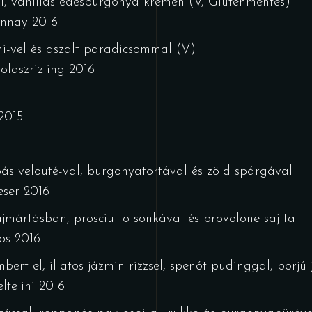
ával, vaníliás édesburgonya krémen (V, Gluténmentes)
onnay 2016
ni-vel és aszalt paradicsommal (V)
laszrizling 2016
2015
s velouté-val, burgonyatortával és zöld spárgával
eser 2016
mártásban, prosciutto sonkával és provolone sajttal
os 2016
ert-el, illatos jázmin rizzsel, spenót pudinggal, borjú 
ltelini 2016