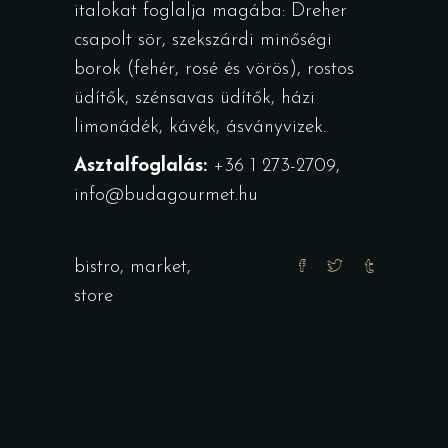
italokat foglalja magába: Dreher
csapolt sör, szekszárdi minőségi
borok (fehér, rosé és vörös), rostos
üdítők, szénsavas üdítők, házi
limonádék, kávék, ásványvizek.
Asztalfoglalás:
+36 1 273-2709,
info@budagourmet.hu
bistro
,
market
,
store