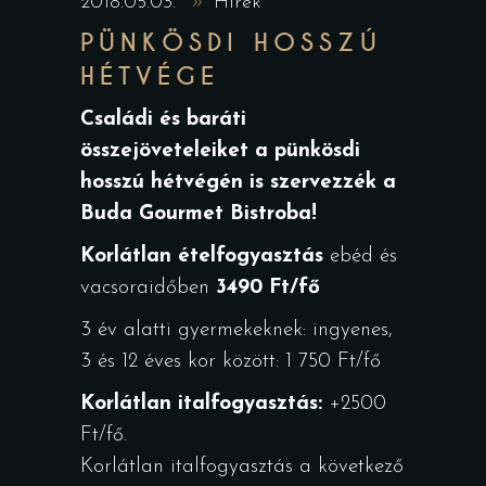
2018.05.03.
Hírek
PÜNKÖSDI HOSSZÚ
HÉTVÉGE
Családi és baráti
összejöveteleiket a pünkösdi
hosszú hétvégén is szervezzék a
Buda Gourmet Bistroba!
Korlátlan ételfogyasztás
ebéd és
vacsoraidőben
3490 Ft/fő
3 év alatti gyermekeknek: ingyenes,
3 és 12 éves kor között: 1 750 Ft/fő
Korlátlan italfogyasztás:
+2500
Ft/fő.
Korlátlan italfogyasztás a következő