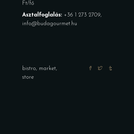
Ft/fő
Asztalfoglalás:
+36 1 273 2709,
info@budagourmet.hu
bistro
,
market
,
store