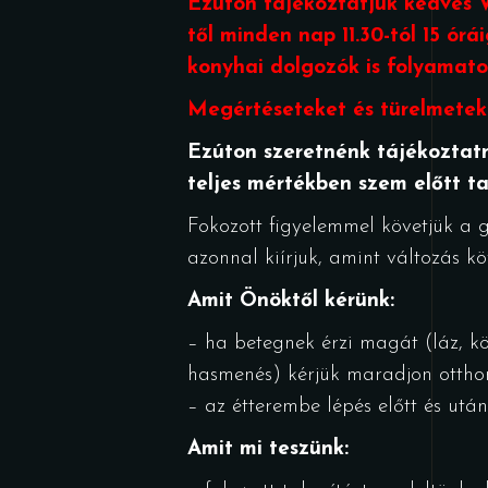
Ezúton tájékoztatjuk kedves V
től minden nap 11.30-tól 15 órá
konyhai dolgozók is folyamato
Megértéseteket és türelmetek
Ezúton szeretnénk tájékoztatn
teljes mértékben szem előtt ta
Fokozott figyelemmel követjük a 
azonnal kiírjuk, amint változás 
Amit Önöktől kérünk:
– ha betegnek érzi magát (láz, kö
hasmenés) kérjük maradjon ottho
– az étterembe lépés előtt és utá
Amit mi teszünk: