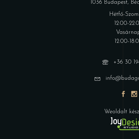
1036 Budapest, Bécs
Hétfő-Szom
12:00-22:
Vasárnap
12:00-18:
+36 30 19
info@budago
Weoldalt készí