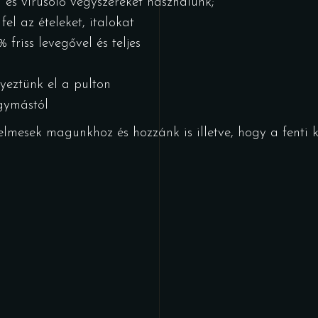
l és vírusölő vegyszereket használunk;
el az ételeket, italokat
 friss levegővel és teljes
lyeztünk el a pulton
egymástól
lmesek magunkhoz és hozzánk is illetve, hogy a fenti k