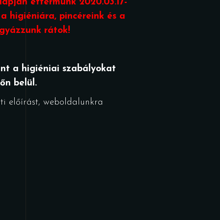
lapján éttermünk 2020.03.17-
a higiéniára, pincéreink és a
igyázzunk rátok!
nt a higiéniai szabályokat
őn belül.
i előírást, weboldalunkra