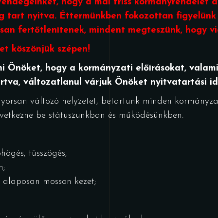
endégeinket, hogy a mai friss kormányrendelet a
ig tart nyitva. Éttermünkben fokozottan figyelünk 
san fertőtlenítenek, mindent megteszünk, hogy v
et köszönjük szépen!
i Önöket, hogy a kormányzati előírásokat, valami
rtva, változatlanul várjuk Önöket nyitvatartási id
gyorsan változó helyzetet, betartunk minden kormányzat
következne be státuszunkban és működésünkben.
högés, tüsszögés,
n;
n alaposan mosson kezet;