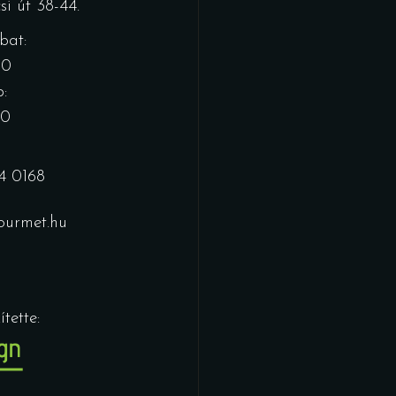
i út 38-44.
bat:
00
:
00
4 0168
urmet.hu
tette: