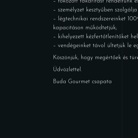
– fokozott takarítást rendeltünk e
– személyzet kesztyűben szolgálja f
– légtechnikai rendszereinket 100%
kapacitáson működtetjük;
– kihelyezett kézfertőtlenítőket he
– vendégeinket távol ültetjük le 
Köszönjük, hogy megértőek és türe
Üdvözlettel.
Buda Gourmet csapata