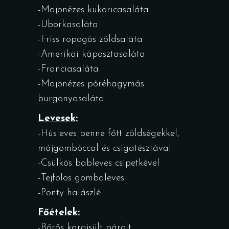
-Majonézes kukoricasaláta
-Uborkasaláta
-Friss ropogós zöldsaláta
-Amerikai káposztasaláta
-Franciasaláta
-Majonézes póréhagymás
burgonyasaláta
Levesek:
-Húsleves benne főtt zöldségekkel,
májgombóccal és csigatésztával
-Csülkös bableves csipetkével
-Tejfölös gombaleves
-Ponty halászlé
Főételek:
-Bőrős karajsült párolt