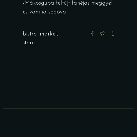
-Mákosguba felfújt fahéjas meggyel
és vanília sodóval
bistro
,
market
,
store