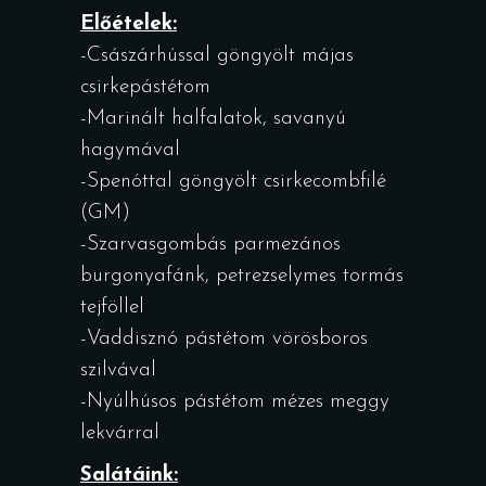
Előételek:
-Császárhússal göngyölt májas
csirkepástétom
-Marinált halfalatok, savanyú
hagymával
-Spenóttal göngyölt csirkecombfilé
(GM)
-Szarvasgombás parmezános
burgonyafánk, petrezselymes tormás
tejföllel
-Vaddisznó pástétom vörösboros
szilvával
-Nyúlhúsos pástétom mézes meggy
lekvárral
Salátáink: