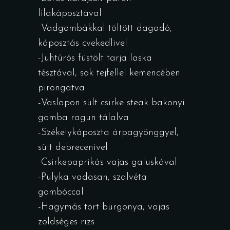
lilakáposztával
-Vadgombákkal töltött dagadó,
káposztás cvekedlivel
-Juhtúrós füstölt tarja laska
tésztával, sok tejfellel kemencében
pirongatva
-Vaslapon sült csirke steak bakonyi
gomba ragun tálalva
-Székelykáposzta árpagyönggyel,
sült debrecenivel
-Csirkepaprikás vajas galuskával
-Pulyka vadasan, szalvéta
gombóccal
-Hagymás tört burgonya, vajas
zöldséges rizs