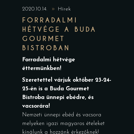
2020.10.14.
Hírek
FORRADALMI
HÉTVÉGE A BUDA
GOURMET
BISTROBAN
Forradalmi hétvége
éttermünkben!
Szeretettel várjuk október 23-24-
25-én is a Buda Gourmet
Bistroba ünnepi ebédre, és
vacsorára!
Nemzeti ünnepi ebéd és vacsora
melyeken igazi magyaros ételeket
kínálunk a hozzánk érkezőknek!