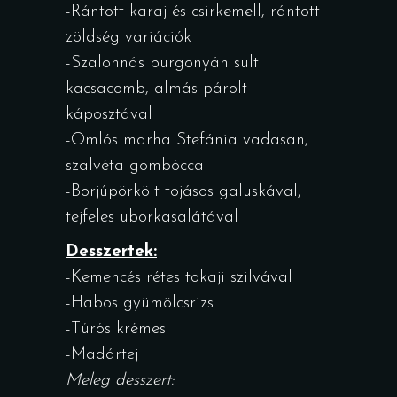
-Rántott karaj és csirkemell, rántott
zöldség variációk
-Szalonnás burgonyán sült
kacsacomb, almás párolt
káposztával
-Omlós marha Stefánia vadasan,
szalvéta gombóccal
-Borjúpörkölt tojásos galuskával,
tejfeles uborkasalátával
Desszertek:
-Kemencés rétes tokaji szilvával
-Habos gyümölcsrizs
-Túrós krémes
-Madártej
Meleg desszert: