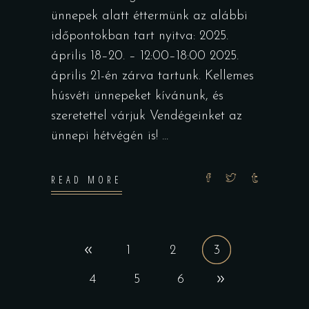
ünnepek alatt éttermünk az alábbi
időpontokban tart nyitva: 2025.
április 18–20. – 12:00–18:00 2025.
április 21-én zárva tartunk. Kellemes
húsvéti ünnepeket kívánunk, és
szeretettel várjuk Vendégeinket az
ünnepi hétvégén is!
READ MORE
1
2
3
4
5
6