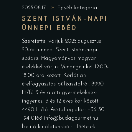
2025.08.17.
Egyéb kategória
SZENT ISTVÁN-NAPI
ÜNNEPI EBÉD
Szeretettel várjuk 2025.augusztus
20-án ünnepi Szent István-napi
ebédre. Hagyományos magyar
ételekkel várjuk Vendégeinket 12:00-
18:00 óra között! Korlátlan
ételfogyasztás büféasztalról: 8990
Ft/fő 3 év alatti gyermekeknek:
ingyenes, 3 és 12 éves kor között:
4490 Ft/fő. Asztalfoglalás: +36 30
194 0168 info@budagourmet.hu
Ízelítő kínálatunkból: Előételek