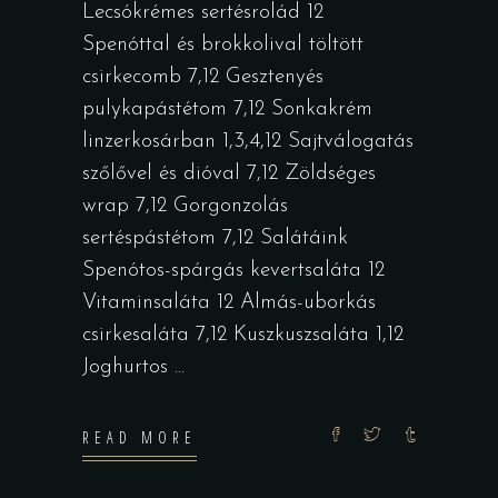
Lecsókrémes sertésrolád 12
Spenóttal és brokkolival töltött
csirkecomb 7,12 Gesztenyés
pulykapástétom 7,12 Sonkakrém
linzerkosárban 1,3,4,12 Sajtválogatás
szőlővel és dióval 7,12 Zöldséges
wrap 7,12 Gorgonzolás
sertéspástétom 7,12 Salátáink
Spenótos-spárgás kevertsaláta 12
Vitaminsaláta 12 Almás-uborkás
csirkesaláta 7,12 Kuszkuszsaláta 1,12
Joghurtos
READ MORE