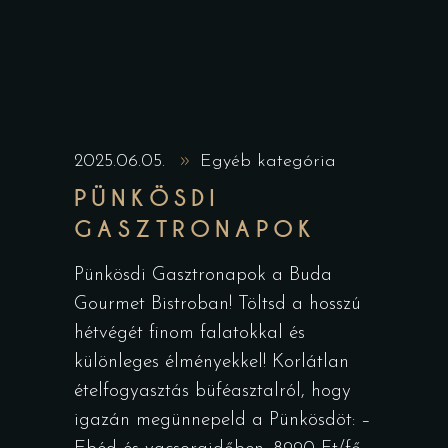
2025.06.05.
Egyéb kategória
PÜNKÖSDI
GASZTRONAPOK
Pünkösdi Gasztronapok a Buda
Gourmet Bistroban! Töltsd a hosszú
hétvégét finom falatokkal és
különleges élményekkel! Korlátlan
ételfogyasztás büféasztalról, hogy
igazán megünnepeld a Pünkösdöt: –