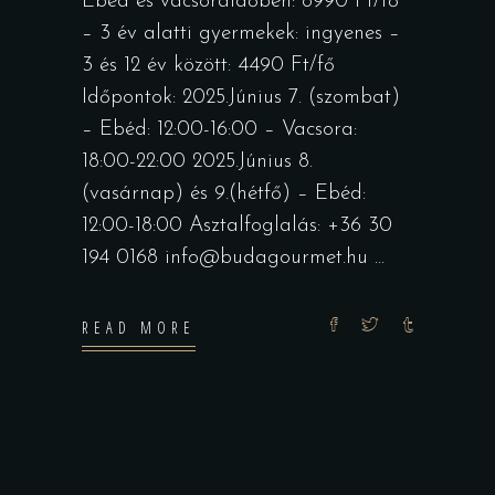
Ebéd és vacsoraidőben: 8990 Ft/fő
– 3 év alatti gyermekek: ingyenes –
3 és 12 év között: 4490 Ft/fő
Időpontok: 2025.Június 7. (szombat)
– Ebéd: 12:00-16:00 – Vacsora:
18:00-22:00 2025.Június 8.
(vasárnap) és 9.(hétfő) – Ebéd:
12:00-18:00 Asztalfoglalás: +36 30
194 0168 info@budagourmet.hu
READ MORE