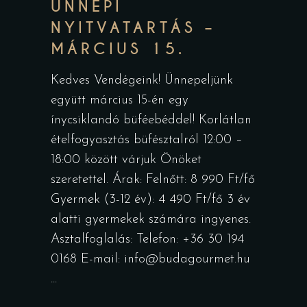
ÜNNEPI
NYITVATARTÁS –
MÁRCIUS 15.
Kedves Vendégeink! Ünnepeljünk
együtt március 15-én egy
ínycsiklandó büféebéddel! Korlátlan
ételfogyasztás büfésztalról 12:00 –
18:00 között várjuk Önöket
szeretettel. Árak: Felnőtt: 8 990 Ft/fő
Gyermek (3-12 év): 4 490 Ft/fő 3 év
alatti gyermekek számára ingyenes.
Asztalfoglalás: Telefon: +36 30 194
0168 E-mail: info@budagourmet.hu