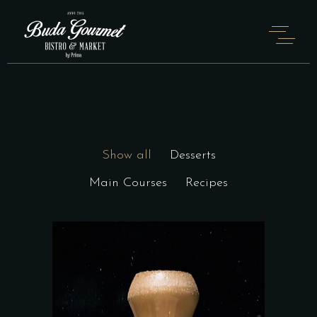
TWO COLUMNS PORTFOLIO
Home
Two Columns Portfolio
Show all
Desserts
Main Courses
Recipes