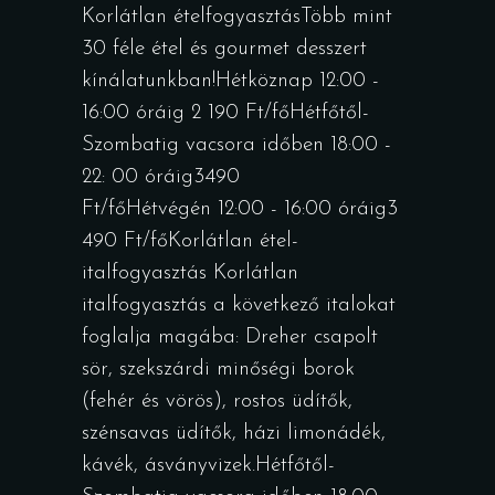
Korlátlan ételfogyasztásTöbb mint
30 féle étel és gourmet desszert
kínálatunkban!Hétköznap 12:00 -
16:00 óráig 2 190 Ft/főHétfőtől-
Szombatig vacsora időben 18:00 -
22: 00 óráig3490
Ft/főHétvégén 12:00 - 16:00 óráig3
490 Ft/főKorlátlan étel-
italfogyasztás Korlátlan
italfogyasztás a következő italokat
foglalja magába: Dreher csapolt
sör, szekszárdi minőségi borok
(fehér és vörös), rostos üdítők,
szénsavas üdítők, házi limonádék,
kávék, ásványvizek.Hétfőtől-