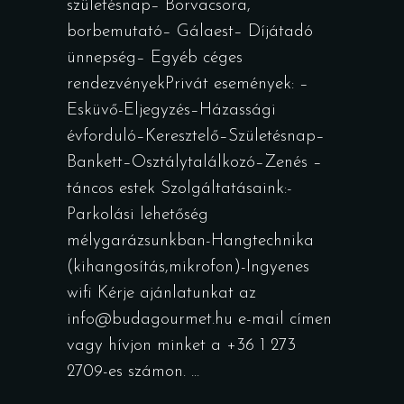
születésnap– Borvacsora,
borbemutató– Gálaest– Díjátadó
ünnepség– Egyéb céges
rendezvényekPrivát események: –
Esküvő-Eljegyzés–Házassági
évforduló–Keresztelő–Születésnap–
Bankett–Osztálytalálkozó–Zenés –
táncos estek Szolgáltatásaink:-
Parkolási lehetőség
mélygarázsunkban-Hangtechnika
(kihangosítás,mikrofon)-Ingyenes
wifi Kérje ajánlatunkat az
info@budagourmet.hu e-mail címen
vagy hívjon minket a +36 1 273
2709-es számon.