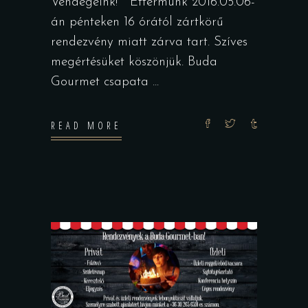
Vendégeink! Éttermünk 2016.05.06-
án pénteken 16 órától zártkörű
rendezvény miatt zárva tart. Szíves
megértésüket köszönjük. Buda
Gourmet csapata
READ MORE