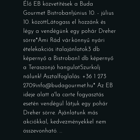
Élő EB közvetítések a Buda
Gourmet Bistroban!június 10. - július
10. közöttLátogass el hozzánk és
légy a vendégünk egy pohár Dreher
sörre*Ami Rád vár:könnyű nyári
ételekakciós italajánlatok3 db
képernyő a Bistroban1 db képernyő
a Teraszonjó hangulatSzurkolj
nálunk! Asztalfoglalás: +36 1 273
2709info@budagourmet.hu* Az EB
ideje alatt a'la carte fogyasztás
esetén vendégül látjuk egy pohár
Dreher sörre. Ajánlatunk más
akciókkal, kedvezményekkel nem
összevonható.