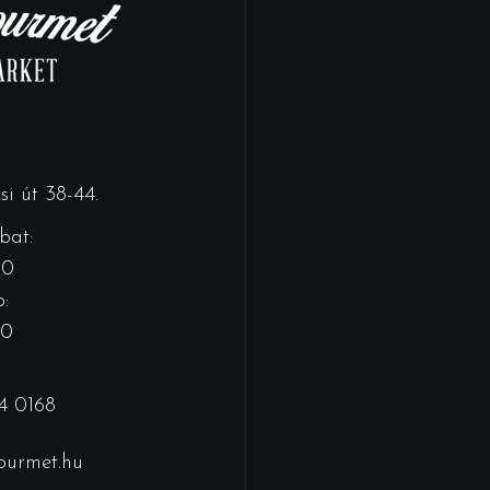
i út 38-44.
bat:
00
:
00
4 0168
urmet.hu