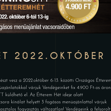
ÉT 2022.OKTÓBER
szt vesz a 2022.október 6-13. közötti Országos Éttere
ajánlatokkal várjuk Vendégeinket fix 4.900 Ft-os áron
TT küldhető el. Az Étterem Hét ideje alatt
sora kínálat helyett 3 fogásos menüajánlattal várjuk
sztalos fogyasztás változatlan! Vendégeink a felsorolt