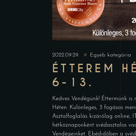
2022.09.29.
Egyéb kategória
ÉTTEREM H
6-13.
Kedves Vendégünk! Éttermünk is ré
Héten. Különleges, 3 fogásos menü
Asztalfoglalás kizárólag online, I
hétköznaponként svédasztalos vac
Vendégeinket. Ebédidőben a svéda