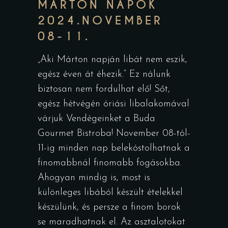
MÁRTON NAPOK
2024.NOVEMBER
08-11.
„Aki Márton napján libát nem eszik,
egész éven át éhezik.” Ez nálunk
biztosan nem fordulhat elő! Sőt,
egész hétvégén óriási libalakomával
várjuk Vendégeinket a Buda
Gourmet Bistroba! November 08-tól-
11-ig minden nap belekóstolhatnak a
finomabbnál finomabb fogásokba.
Ahogyan mindig is, most is
különleges libából készült ételekkel
készülünk, és persze a finom borok
se maradhatnak el. Az asztalotokat