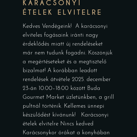
KARÁCSONYI
ÉTELEK ELVITELRE
Kedves Vendégeink! A karácsonyi
elviteles fogásaink iránti nagy
érdeklődés miatt új rendeléseket
már nem tudunk fogadni. Köszönjük
a megértéseteket és a megtisztelő
bizalmat! A korábban leadott
rendelések átvétele 2025. december
23-án 10:00–18:00 között Buda
Gourmet Market üzletünkben, a grill
pultnál történik. Kellemes ünnepi
készülődést kívánunk! Karácsonyi
ételek elvitelre Nincs kedved
Karácsonykor órákat a konyhában